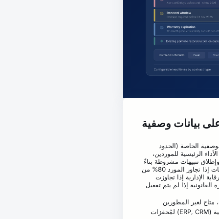
على بيانات وصفية
 بياناتك الوصفية الخاصة (الحدود
أداء الرئيسية للموردين،
إطلاق تنبيهات مشروطة بناءً
على تطورها: «إخطار مدير المشتريات إذا تجاوز المورد 80% من
ابة الإدارية إذا تجاوزت
بلاغ الإدارة القانونية إذا لم يتم تفعيل
، متاح لغير المطورين
إمكانية الاتصال بالأنظمة الخارجية (ERP, CRM) لمُحفزات