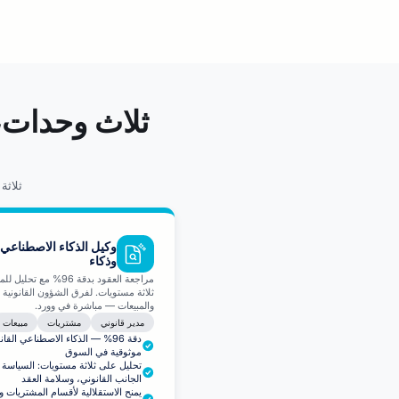
ثلاث وحدات،
ثلاث
وكيل الذكاء الاصطناعي
وذكاء
مراجعة العقود بدقة 96% مع 
ثلاثة مستويات. لفرق الشؤون القانونية 
والمبيعات — مباشرة في وورد.
مدير قانوني
مشتريات
مبيعات
دقة 96% — الذكاء الاصطناعي القان
موثوقية في السوق
تحليل على ثلاثة مستويات: السياسة ال
الجانب القانوني، وسلامة العقد
يمنح الاستقلالية لأقسام المشتريات و