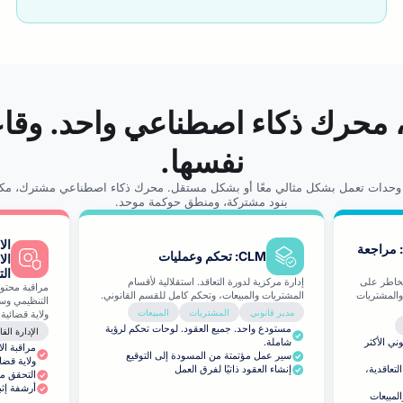
 محرك ذكاء اصطناعي واحد. وقاع
نفسها.
ة وحدات تعمل بشكل مثالي معًا أو بشكل مستقل. محرك ذكاء اصطناعي مشترك، مكت
بنود مشتركة، ومنطق حوكمة موحد.
الا
: مراجعة
CLM: تحكم وعمليات
الا
الت
تحليل للمخاطر على
إدارة مركزية لدورة التعاقد. استقلالية لأقسام
مراقبة محتوى
والمشتريات
المشتريات والمبيعات، وتحكم كامل للقسم القانوني.
مدير قانوني
المشتريات
المبيعات
ولاية قضائية.
مستودع واحد. جميع العقود. لوحات تحكم لرؤية
الإدارة القا
وني الأكثر
شاملة.
سير عمل مؤتمتة من المسودة إلى التوقيع
ولاية قضائ
تعاقدية،
إنشاء العقود ذاتيًا لفرق العمل
التحقق من 
أرشفة إثبا
المبيعات