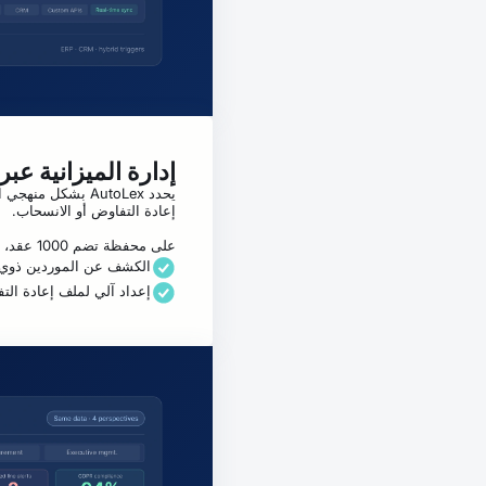
إدارة الميزانية عبر
يحدد AutoLex بشك
إعادة التفاوض أو الانسحاب.
على محفظة تضم 1000 عقد، يمكن استرداد 5 إلى 10% من الميزانية — عائد استثمار مباشر، قابل للقياس والتكرار سنويًا.
الكشف عن الموردين ذوي ال
إعداد آلي لملف إعادة الت