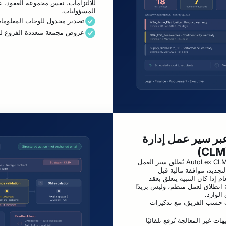
للالتزامات. نفس مجموعة العقود،
المسؤوليات.
تصدير مجدول للوحات المعلومات 
عروض مجمعة متعددة الفروع لل
بر سير عمل إدارة
AutoLex CL
يُطلق
سير العمل
تجديد، موافقة مالية قبل
م إذا كان التنبيه يتعلق بعقد
ة انطلاق لعمل منظم، وليس بريدًا
الوارد.
ات حسب الفريق، مع تذكيرات
هات غير المعالجة تُرفع تلقائيًا