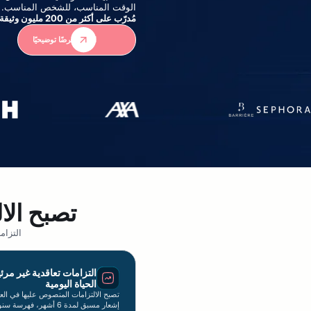
الوقت المناسب، للشخص المناسب.
مُدرّب على أكثر من 200 مليون وثيقة قانونية - دقة 96%
اطلب عرضًا توضيحيًا
تصبح الال
التزام
التزامات تعاقدية غير مرئ
الحياة اليومية
تصبح الالتزامات المنصوص عليها في الع
إشعار مسبق لمدة 6 أشهر، فه