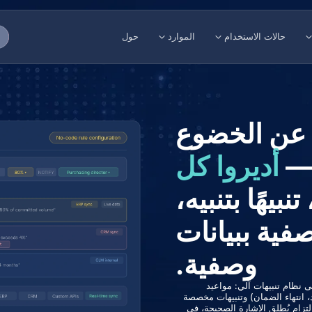
حالات الاستخدام
الموارد
حول
تحليل
صحافة
مراجعة
CLM
تعزيز الامتثال
إن
الام
 عن الخضوع
لقانونية
إنشاء عقود متوافقة
ال
 —
أديروا كل
التوقيع الإلكتروني
تن
 تنبيهًا بتنبيه،
فية ببيانات
وصفية.
ة إلى نظام تنبيهات آلي: مواعيد
د، انتهاء الضمان) وتنبيهات مخصصة
لتزام يُطلق الإشارة الصحيحة، في