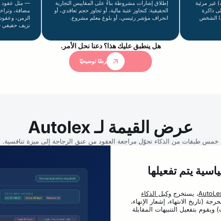
غير مرئية
إطلاق إشارات مشروطة بناءً على المقاييس التجارية
— مثل عقود ال
لى ذاكرة
الحقيقية: كتجاوز عتبة مالية، أو تجاوز حجم تعاقدي، أو
مضافة، وتراخي
ذا الشخص
انحراف مؤشر رئيسي، أو بلوغ معلم مشروع.
الزمن، وعقود ا
نزيف حقيقي ف
هل ينطبق عليك هذا؟ دعنا نحل الأمر.
اطلب عرضًا توضيحيًا
عرض القيمة لـ Autolex
خمس طبقات من الذكاء تحوّل مراجعة العقود من عنق الزجاجة إلى ميزة تنافسية.
ياسية يتم تفعيلها
AutoLe
، يستخرج
وكيل الذكاء
رجة (تاريخ الانتهاء، إشعار الإنهاء،
) ويقوم بتفعيل التنبيهات المقابلة