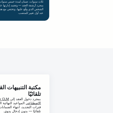
ثلاث سنوات، ضمان لمدة خمس سنوات) 
بمجرد أرشفة العقد — وتعتمد إدارتها ع
الشخص الذي وقّع عليها، وتختفي مع ه
عند أول تغيير للمنصب.
مكتبة التنبيهات الق
تلقائيًا
بمجرد دخول العقد إلى
x CLM
الاصطناعي
المواعيد النهائية الح
فترات التجديد، انتهاء الضمانات
تلقائيًا — بدون إدخال يدوي.