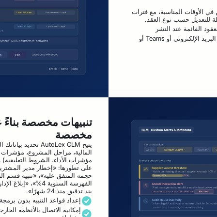
في الأوقات المناسبة، مع فترات
لة للتعديل حسب نوع العقد.
لعقود القائمة عند النشر
توزيع ذكي للإشعارات عبر البريد الإلكتروني أو Teams أو
تنبيهات مخصصة بناءً 
مخصصة
يتيح AutoLex CLM تحديد
المالية، مراحل المشروع، مؤشرات ال
مؤشرات الأداء، الشروط التعليقية) و
حجمه المتفق عليه»، «تنبيه قسم الرق
الفهرسة السنوية 4%»، «إ
بند تدقيق منذ 24 شهرًا».
إعداد قواعد التنبيه بدون برمجة