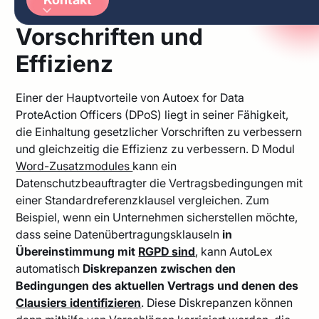
Einhaltung von
Arabic
German
Vorschriften und
Effizienz
Einer der Hauptvorteile von Autoex for Data
Prote
Action Officers (DPoS) liegt in seiner Fähigkeit,
die Einhaltung gesetzlicher Vorschriften zu verbessern
und gleichzeitig die Effizienz zu verbessern. D Modul
Word-Zusatzmodules
kann ein
Datenschutzbeauftragter die Vertragsbedingungen mit
einer Standardreferenzklausel vergleichen. Zum
Beispiel, wenn ein Unternehmen sicherstellen möchte,
dass seine Datenübertragungsklauseln
in
Übereinstimmung mit
RGPD sind
, kann AutoLex
automatisch
Diskrepanzen zwischen den
Bedingungen des aktuellen Vertrags und denen des
Clausiers identifizieren
. Diese Diskrepanzen können