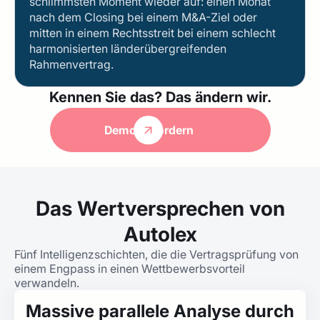
schlimmsten Moment wieder auf: einen Monat
nach dem Closing bei einem M&A-Ziel oder
mitten in einem Rechtsstreit bei einem schlecht
harmonisierten länderübergreifenden
Rahmenvertrag.
Kennen Sie das? Das ändern wir.
Demo anfordern
Das Wertversprechen von
Autolex
Fünf Intelligenzschichten, die die Vertragsprüfung von
einem Engpass in einen Wettbewerbsvorteil
verwandeln.
Massive parallele Analyse durch