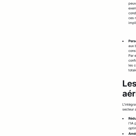
peuv
exem
cond
ces 
impl
Pers
aux 
consi
Par 
conf
les 
tota
Les
aér
L'intégr
secteur a
Rédu
l'IA
opti
Amél