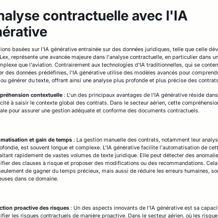
nalyse contractuelle avec l'IA
érative
tions basées sur l'IA générative entrainée sur des données juridiques, telle que celle d
Lex, représente une avancée majeure dans l'analyse contractuelle, en particulier dans u
mplexe que l'aviation. Contrairement aux technologies d'IA traditionnelles, qui se conten
er des données prédéfinies, l'IA générative utilise des modèles avancés pour comprend
 ou générer du texte, offrant ainsi une analyse plus profonde et plus précise des contrat
réhension contextuelle
: L'un des principaux avantages de l'IA générative réside dans
cité à saisir le contexte global des contrats. Dans le secteur aérien, cette compréhensio
iale pour assurer une gestion adéquate et conforme des documents contractuels.
matisation et gain de temps
: La gestion manuelle des contrats, notamment leur analy
ofondie, est souvent longue et complexe. L'IA générative facilite l'automatisation de cet
raitant rapidement de vastes volumes de texte juridique. Elle peut détecter des anomalie
tifier des clauses à risque et proposer des modifications ou des recommandations. Cel
seulement de gagner du temps précieux, mais aussi de réduire les erreurs humaines, so
euses dans ce domaine.
ction proactive des risques
: Un des aspects innovants de l'IA générative est sa capaci
ifier les risques contractuels de manière proactive. Dans le secteur aérien, où les risque