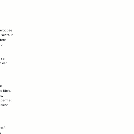
éveloppée
n secteur
tent
re,
s.
 sa
n est
se
te tâche
s,
a permet
uvent
té à
s