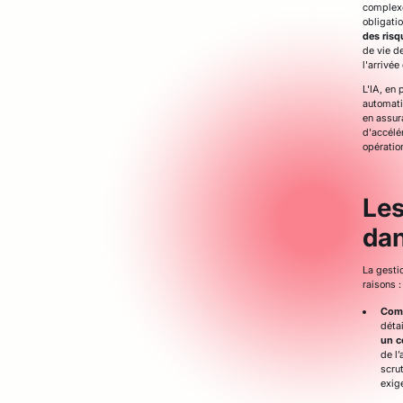
complexe
obligati
des risq
de vie d
l'arrivée 
L'IA, en 
automati
en assur
d'accélér
opératio
Les
dan
La gesti
raisons :
Comp
déta
un c
de l
scru
exige