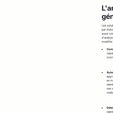
L'a
gén
Les solu
par Auto
aussi co
d'analys
modifier
Comp
capa
cruc
Auto
appr
en t
iden
non 
coût
Déte
ident