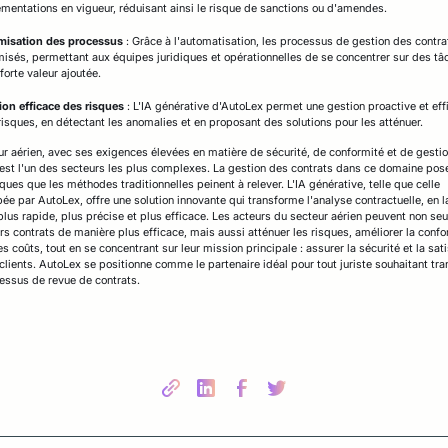
ementations en vigueur, réduisant ainsi le risque de sanctions ou d'amendes.
misation des processus
: Grâce à l'automatisation, les processus de gestion des contra
misés, permettant aux équipes juridiques et opérationnelles de se concentrer sur des tâ
forte valeur ajoutée.
ion efficace des risques
: L'IA générative d'AutoLex permet une gestion proactive et eff
risques, en détectant les anomalies et en proposant des solutions pour les atténuer.
ur aérien, avec ses exigences élevées en matière de sécurité, de conformité et de gesti
 est l'un des secteurs les plus complexes. La gestion des contrats dans ce domaine pos
ques que les méthodes traditionnelles peinent à relever. L'IA générative, telle que celle
ée par AutoLex, offre une solution innovante qui transforme l'analyse contractuelle, en l
plus rapide, plus précise et plus efficace. Les acteurs du secteur aérien peuvent non se
urs contrats de manière plus efficace, mais aussi atténuer les risques, améliorer la confo
es coûts, tout en se concentrant sur leur mission principale : assurer la sécurité et la sat
 clients. AutoLex se positionne comme le partenaire idéal pour tout juriste souhaitant tr
essus de revue de contrats.
Share this post