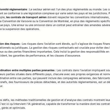
ormité réglementaire
: Le secteur aérien est l'un des plus réglementés au monde. Les c
nt se conformer à une législation complexe qui varie selon les pays et les juridictions. 
ple,
les contrats de transport aérien
doivent respecter les conventions internationales, 
la Convention de Varsovie ou la Convention de Montréal, en plus des règlements spécifi
ue pays. Une erreur ou une omission dans un contrat peut entraîner des amendes sévèr
 la suspension des opérations.
ion des risques
: Les risques dans l’aviation sont élevés, qu'il s'agisse de risques financ
tionnels ou juridiques. La gestion des risques contractuels est cruciale pour éviter des l
eux ou des pertes financières importantes. Cela inclut la gestion des responsabilités en
cident, les garanties de performance, et les clauses d'assurance.
dination entre multiples parties prenantes
: Les contrats dans l'aviation impliquent so
ieurs parties situées dans différents pays, chacune avec ses propres exigences et norm
dination entre ces parties, qui peuvent inclure des compagnies aériennes, des fabricant
ronefs, des fournisseurs de pièces détachées, et des autorités réglementaires, est un dé
ur.
es défis, les méthodes traditionnelles de gestion et d'analyse des contrats montrent leu
C'est ici qu'intervient l'IA générative, capable de transformer la manière dont les contra
, gérés et optimisés.