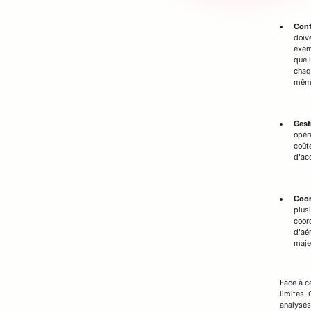
Conf
doive
exem
que 
chaq
même
Gest
opéra
coût
d'ac
Coor
plus
coor
d'aé
maje
Face à c
limites. 
analysés