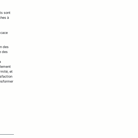
ts sont
ches à
icace
on des
e des
a
ulement
rmité, et
isfaction
ansformer