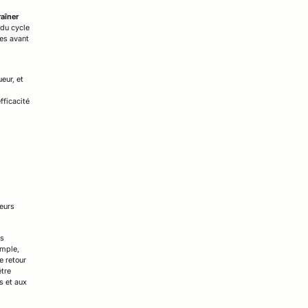
aîner
 du cycle
ées avant
eur, et
fficacité
ieurs
ès
emple,
e retour
être
s et aux