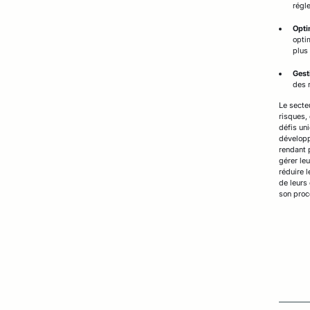
régl
Opti
opti
plus 
Gest
des 
Le secte
risques,
défis uni
développ
rendant 
gérer le
réduire l
de leurs
son proc