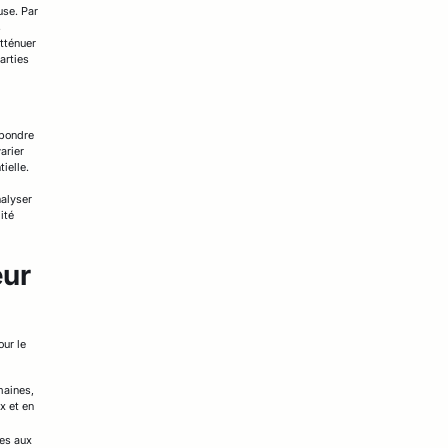
use. Par
s
tténuer
arties
épondre
arier
ielle.
nalyser
ité
eur
our le
maines,
x et en
mes aux