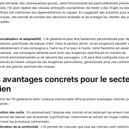
ent entraîner des conséquences graves, cette fonctionnalité est particulièrement précie
ple, l'IA peut repérer des clauses ambiguës susceptibles de mener à des litiges ou de
itions non conformes aux réglementations en vigueur. En suggérant des solutions pour a
risques, elle permet de prendre des décisions éclairées et de protéger les intérêts des p
iquées.
onnalisation et adaptabilité
: L'IA générative peut être hautement personnalisée pour r
besoins spécifiques de chaque client. Dans le secteur aérien, où les exigences peuvent v
dérablement d'une compagnie à l'autre ou d'un pays à l'autre, cette flexibilité est essent
exemple, une compagnie aérienne peut avoir des exigences spécifiques en matière de
ormité environnementale ou de sécurité des passagers. L'IA peut être configurée pour a
contrats en tenant compte de ces exigences particulières, garantissant ainsi une conform
le et une gestion optimale des risques.
 avantages concrets pour le sect
ien
ation de l'IA générative dans l'analyse contractuelle offre plusieurs avantages concrets p
érien :
ction des coûts
: En automatisant l'analyse des contrats et en réduisant les erreurs hu
 permet de réaliser des économies significatives, notamment en évitant les litiges coûteu
misant les processus contractuels.
ioration de la conformité
: L’IA permet de s'assurer que tous les contrats sont confor