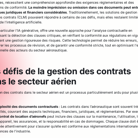
s, nécessitent une compréhension approfondie des exigences réglementaires et des
ons de conformité.
La moindre imprécision ou omission dans ces documents peut entr
ues juridiques et financiers considérables
. Traditionnellement, les solutions de gestion
es contrats (CLM) pouvaient répondre à certains de ces défis, mais elles restaient limit
de l'intelligence artificielle.
particulier l'IA générative, offre une nouvelle approche pour l'analyse contractuelle en
sant la détection des clauses critiques, en vérifiant la conformité aux régulations en vigu
ant une gestion rigoureuse des risques. Cette technologie permet de réduire les erreurs,
er les processus de révision, et de garantir une conformité stricte, tout en optimisant l'e
nnelle des acteurs du secteur aéronautique.
 défis de la gestion des contrats
s le secteur aérien
on des contrats dans le secteur aérien est un processus particulièrement ardu pour plus
lexité des documents contractuels
: Les contrats dans l’aéronautique sont souvent tr
illés, couvrant des aspects techniques, financiers, juridiques, et réglementaires. Par ex
ontrat de location d’aéronefs
peut inclure des clauses sur la maintenance, l’utilisation, l
’appareil, les assurances, et la responsabilité en cas de dommages. Chaque clause doit 
tée attentivement pour s’assurer qu’elle est conforme aux réglementations internationale
nces de l’industrie.