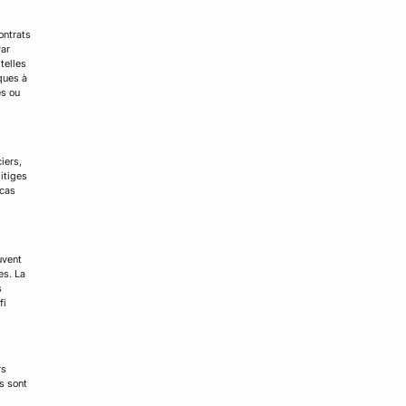
ontrats
Par
telles
ques à
es ou
iers,
itiges
 cas
uvent
es. La
s
fi
rs
ts sont